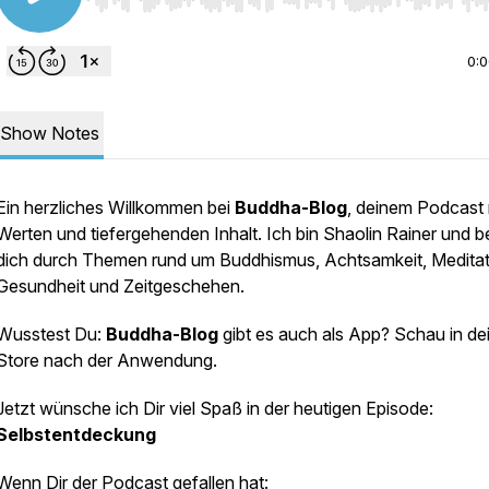
Use Left/Right to seek, Home/End to jump to start o
0:
Show Notes
Ein herzliches Willkommen bei
Buddha-Blog
, deinem Podcast 
Werten und tiefergehenden Inhalt. Ich bin Shaolin Rainer und be
dich durch Themen rund um Buddhismus, Achtsamkeit, Meditat
Gesundheit und Zeitgeschehen.
Wusstest Du:
Buddha-Blog
gibt es auch als App? Schau in d
Store nach der Anwendung.
Jetzt wünsche ich Dir viel Spaß in der heutigen Episode:
Selbstentdeckung
Wenn Dir der Podcast gefallen hat: