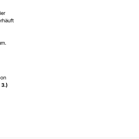
ier
rhäuft
um.
von
,
3.)