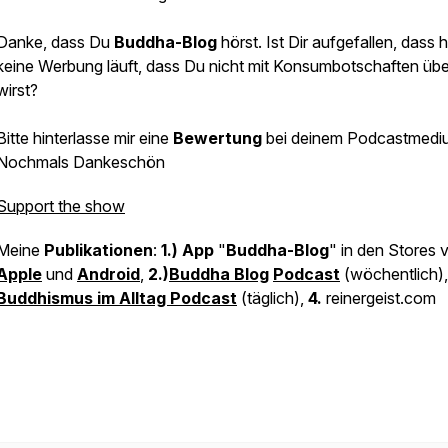
Danke, dass Du
Buddha-Blog
hörst. Ist Dir aufgefallen, dass h
keine Werbung läuft, dass Du nicht mit Konsumbotschaften übe
wirst?
Bitte hinterlasse mir eine
Bewertung
bei deinem Podcastmedi
Nochmals Dankeschön
Support the show
Meine
Publikationen
:
1.) App
"
Buddha-Blog
" in den Stores 
Apple
und
Android
,
2.)
Buddha Blog
Podcast
(wöchentlich)
Buddhismus im Alltag Podcast
(täglich),
4.
reinergeist.com