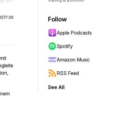
r end. Hold shift to jump forward or backward.
Starting at $3/month
00
|
17:26
Follow
Apple Podcasts
Spotify
mit
Amazon Music
gleite
ion,
RSS Feed
See All
einem