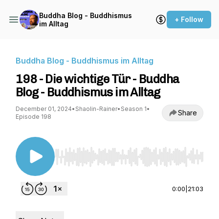
Buddha Blog - Buddhismus
+ Follow
im Alltag
Buddha Blog - Buddhismus im Alltag
198 - Die wichtige Tür - Buddha
Blog - Buddhismus im Alltag
December 01, 2024
•
Shaolin-Rainer
•
Season 1
•
Share
Episode 198
Use Left/Right to seek, Home/End to jump to st
0:00
|
21:03